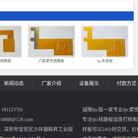
线路板
六层柔性线路板
fpc多层板
新闻动态
厂家介绍
设备展示
付款方式
81123701
诚暄fpc是一家专业fpc
柔
cb888@126.com
专注
fpc线路板
加急打样和
：深圳市宝安区沙井镇联昇工业园
样板可以24小时交货，