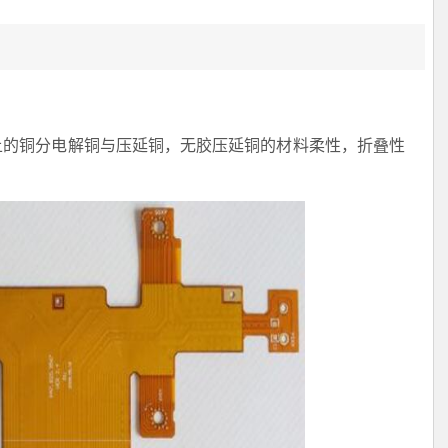
上的铜分电解铜与压延铜，无胶压延铜的材料柔性，折叠性